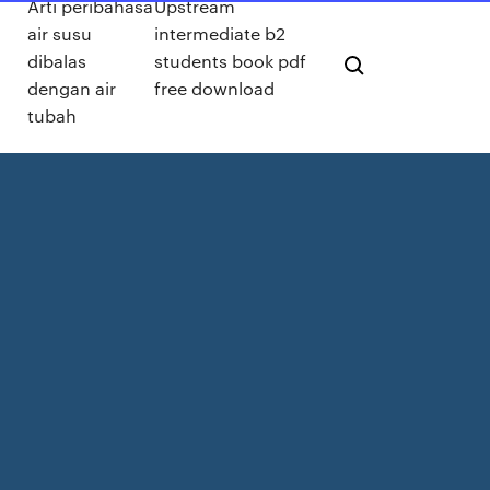
Arti peribahasa
Upstream
air susu
intermediate b2
dibalas
students book pdf
dengan air
free download
tubah