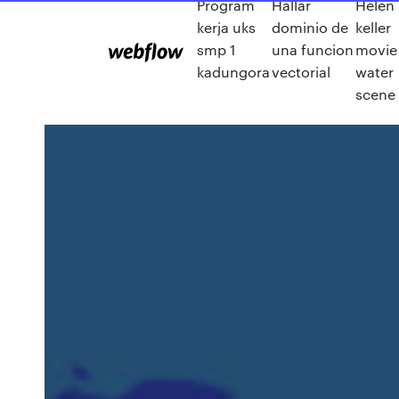
Program
Hallar
Helen
kerja uks
dominio de
keller
smp 1
una funcion
movie
kadungora
vectorial
water
scene