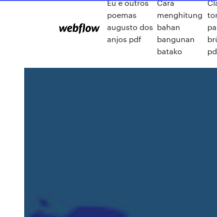
Eu e outros
Cara
Cl
poemas
menghitung
to
augusto dos
bahan
pa
anjos pdf
bangunan
br
batako
pd