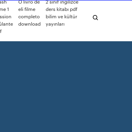
ash
O livro de
2 sınıf ingilizce
me 1
eli filme
ders kitabı pdf
ssion
completo
bilim ve kültür
ûlante
download
yayınları
f