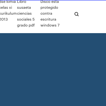
Bse kimia
Libro
Disco esta
kelas xi
susaeta
protegido
kurikulum
ciencias
contra
2013
sociales 5
escritura
grado pdf
windows 7