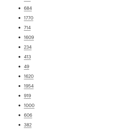
684
1770
714
1609
234
413
49
1620
1954
919
1000
606
382