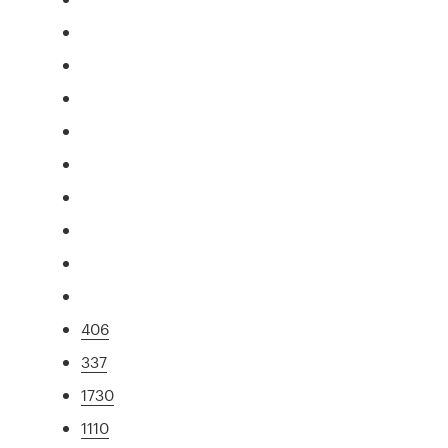
406
337
1730
1110