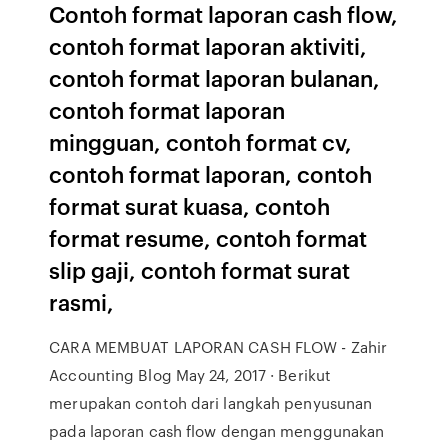
Contoh format laporan cash flow,
contoh format laporan aktiviti,
contoh format laporan bulanan,
contoh format laporan
mingguan, contoh format cv,
contoh format laporan, contoh
format surat kuasa, contoh
format resume, contoh format
slip gaji, contoh format surat
rasmi,
CARA MEMBUAT LAPORAN CASH FLOW - Zahir
Accounting Blog May 24, 2017 · Berikut
merupakan contoh dari langkah penyusunan
pada laporan cash flow dengan menggunakan