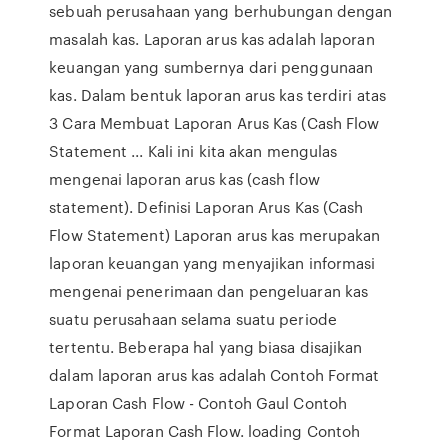
sebuah perusahaan yang berhubungan dengan
masalah kas. Laporan arus kas adalah laporan
keuangan yang sumbernya dari penggunaan
kas. Dalam bentuk laporan arus kas terdiri atas
3 Cara Membuat Laporan Arus Kas (Cash Flow
Statement ... Kali ini kita akan mengulas
mengenai laporan arus kas (cash flow
statement). Definisi Laporan Arus Kas (Cash
Flow Statement) Laporan arus kas merupakan
laporan keuangan yang menyajikan informasi
mengenai penerimaan dan pengeluaran kas
suatu perusahaan selama suatu periode
tertentu. Beberapa hal yang biasa disajikan
dalam laporan arus kas adalah Contoh Format
Laporan Cash Flow - Contoh Gaul Contoh
Format Laporan Cash Flow. loading Contoh