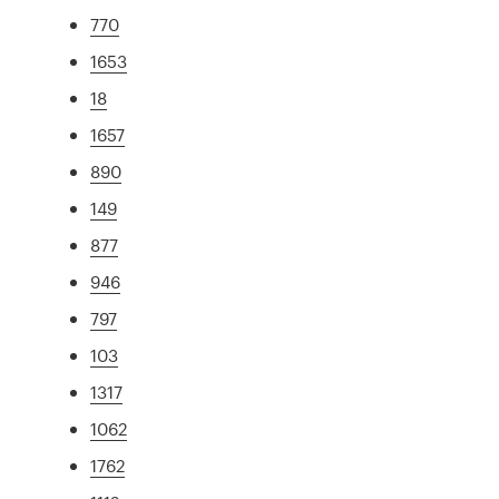
770
1653
18
1657
890
149
877
946
797
103
1317
1062
1762