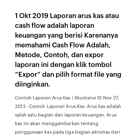
1 Okt 2019 Laporan arus kas atau
cash flow adalah laporan
keuangan yang berisi Karenanya
memahami Cash Flow Adalah,
Metode, Contoh, dan expor
laporan ini dengan klik tombol
“Expor” dan pilih format file yang
diinginkan.
Contoh Laporan Arus Kas | Akuntansi ID Nov 27,
2013 · Contoh Laporan Arus Kas. Arus kas adalah
salah satu bagian dari laporan keuangan. Arus
kas ini akan menggambarkan tentang
penggunaan kas pada tiga bagian aktivitas dari