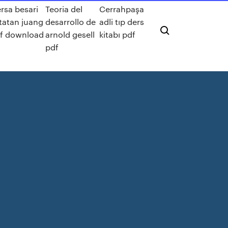
ersa besari
Teoria del
Cerrahpaşa
tatan juang
desarrollo de
adli tıp ders
f download
arnold gesell
kitabı pdf
pdf