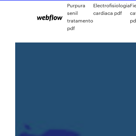
Purpura
Electrofisiologia
Fi
senil
cardiaca pdf
ca
tratamento
pd
pdf